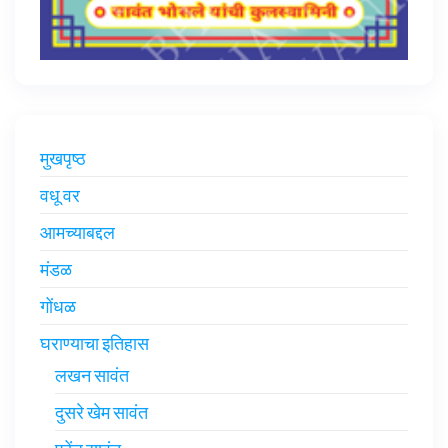
मुखपृष्ठ
वधू वर
आमच्याबद्दल
मंडळ
गोंधळ
घराण्याचा इतिहास
लखन सावंत
दुसरे खेम सावंत