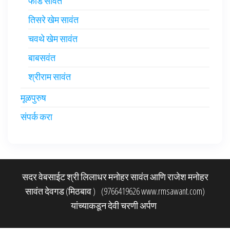
फोंड सावंत
तिसरे खेम सावंत
चवथे खेम सावंत
बाबसवंत
श्रीराम सावंत
मूळपुरुष
संपर्क करा
सदर वेबसाईट श्री लिलाधर मनोहर सावंत आणि राजेश मनोहर
सावंत देवगड (मिठबाव ) (9766419626 www.rmsawant.com)
यांच्याकडून देवी चरणी अर्पण